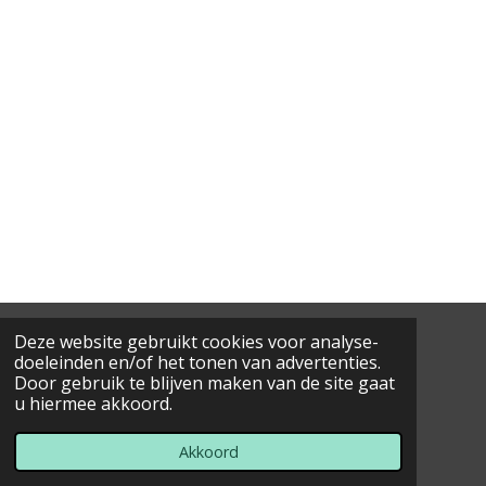
Deze website gebruikt cookies voor analyse-
ALGEMENE VOORWAARDEN
doeleinden en/of het tonen van advertenties.
Door gebruik te blijven maken van de site gaat
Gaversesteenweg 907, 9820 Melsen
u hiermee akkoord.
© 2019 - 2025 Sarah's Balans Coaching
Powered by
JouwWeb
Akkoord