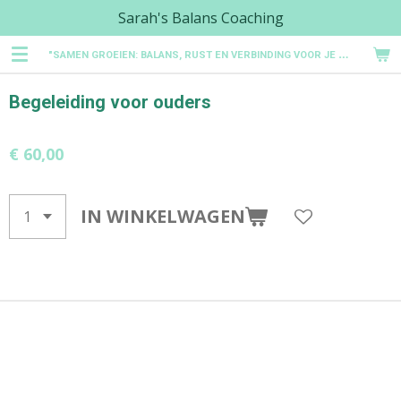
Sarah's Balans Coaching
Ga
direct
"
SAMEN GROEIEN: BALANS, RUST EN VERBINDING VOOR JE GEZIN"
naar
de
Begeleiding voor ouders
hoofdinhoud
€ 60,00
IN WINKELWAGEN