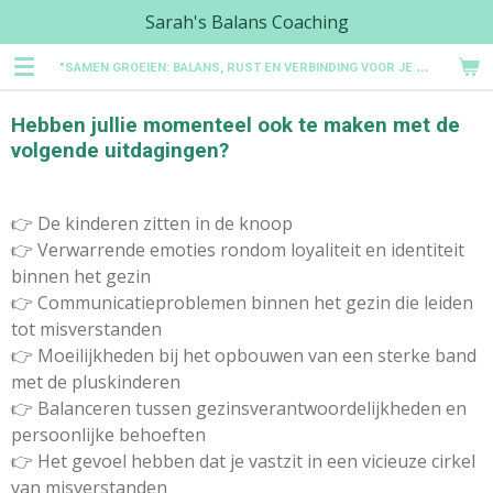
Sarah's Balans Coaching
Ga
direct
"
SAMEN GROEIEN: BALANS, RUST EN VERBINDING VOOR JE GEZIN"
naar
de
Hebben jullie momenteel ook te maken met de
hoofdinhoud
volgende uitdagingen?
👉 De kinderen zitten in de knoop
👉 Verwarrende emoties rondom loyaliteit en identiteit
binnen het gezin
👉 Communicatieproblemen binnen het gezin die leiden
tot misverstanden
👉 Moeilijkheden bij het opbouwen van een sterke band
met de pluskinderen
👉 Balanceren tussen gezinsverantwoordelijkheden en
persoonlijke behoeften
👉 Het gevoel hebben dat je vastzit in een vicieuze cirkel
van misverstanden